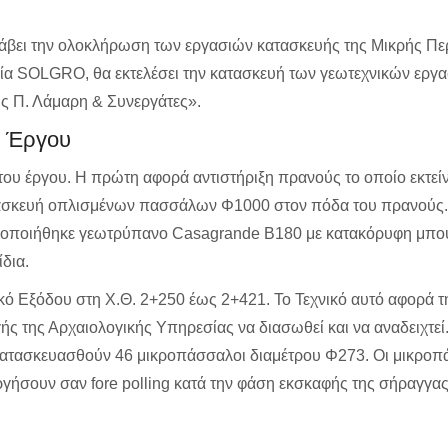
ει την ολοκλήρωση των εργασιών κατασκευής της Μικρής Περι
ρεία SOLGRO, θα εκτελέσει την κατασκευή των γεωτεχνικών εργ
ης Π. Λάμαρη & Συνεργάτες».
ν Έργου
 του έργου. Η πρώτη αφορά αντιστήριξη πρανούς το οποίο εκτεί
ατασκευή οπλισμένων πασσάλων Φ1000 στον πόδα του πρανούς.
ιμοποιήθηκε γεωτρύπανο Casagrande B180 με κατακόρυφη μπούμ
δια.
νικό Εξόδου στη Χ.Θ. 2+250 έως 2+421. Το Τεχνικό αυτό αφορά 
 της Αρχαιολογικής Υπηρεσίας να διασωθεί και να αναδειχτεί.
κατασκευασθούν 46 μικροπάσσαλοι διαμέτρου Φ273. Οι μικροπά
γήσουν σαν fore polling κατά την φάση εκσκαφής της σήραγγας.